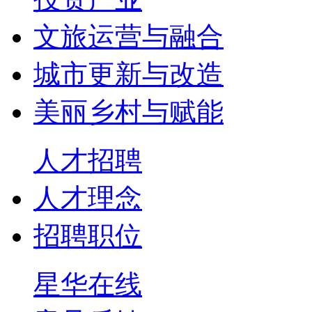
文旅运营与融合
城市更新与改造
美丽乡村与赋能
人才招聘
人才理念
招聘职位
星华在线