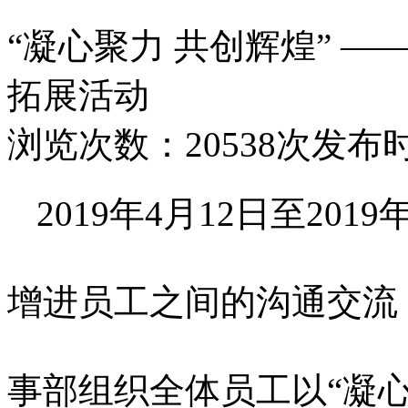
“凝心聚力 共创辉煌” —
拓展活动
浏览次数：20538次
发布时间
2019年4月12日至20
增进员工之间的沟通交流
事部组织全体员工以“凝心