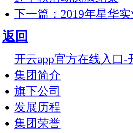
下一篇：2019年星华
返回
开云app官方在线入口-
集团简介
旗下公司
发展历程
集团荣誉