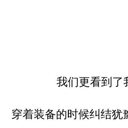
我们更看到了
穿着装备的时候纠结犹