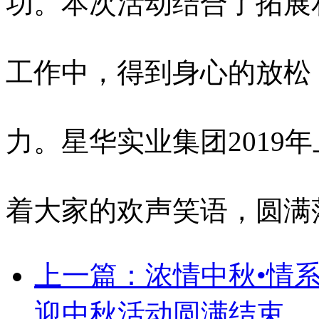
功。本次活动结合了拓展
工作中，得到身心的放松
力。星华实业集团2019
着大家的欢声笑语，圆满
上一篇：浓情中秋•情系
迎中秋活动圆满结束