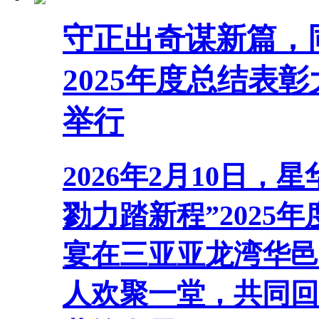
守正出奇谋新篇，同
2025年度总结表彰
举行
2026年2月10日
勠力踏新程”2025
宴在三亚亚龙湾华邑
人欢聚一堂，共同回