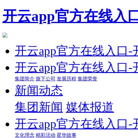
开云app官方在线入口
开云app官方在线入口-
开云app官方在线入口-
集团简介
旗下公司
发展历程
集团荣誉
新闻动态
集团新闻
媒体报道
开云app官方在线入口-
文化理念
精彩活动
星华故事