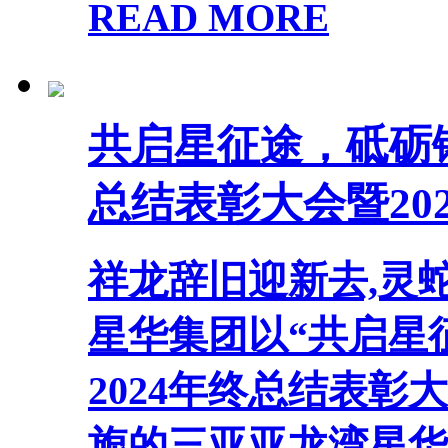
READ MORE
共启星征途，砥砺铸华
总结表彰大会暨20
祥龙辞旧迎新去,灵蛇纳
星华集团以“共启星
2024年终总结表彰
旎的三亚亚龙湾星华