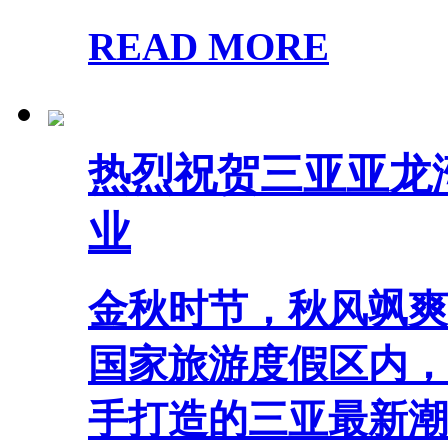
READ MORE
热烈祝贺三亚亚龙
业
金秋时节，秋风飒爽
国家旅游度假区内，
手打造的三亚最新潮