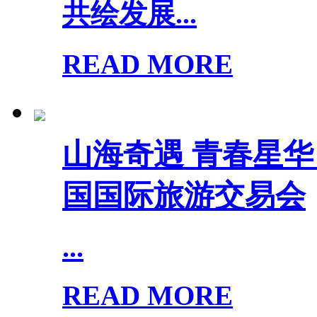
共绘发展...
READ MORE
山海奇遇 青春星华 |
国国际旅游交易会
...
READ MORE