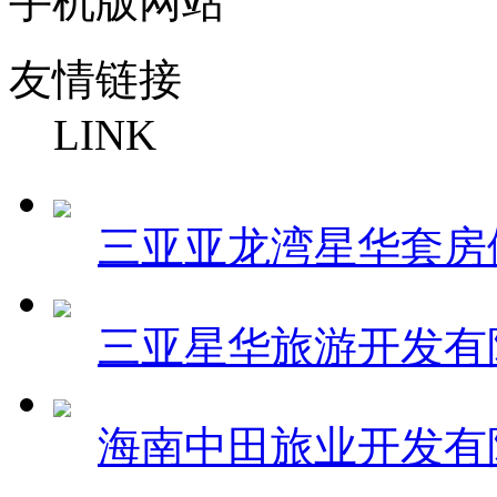
手机版网站
友情链接
LINK
三亚亚龙湾星华套房
三亚星华旅游开发有
海南中田旅业开发有