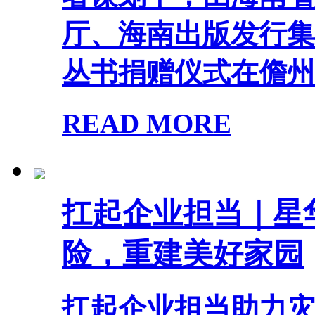
厅、海南出版发行集
丛书捐赠仪式在儋州海
READ MORE
扛起企业担当｜星
险，重建美好家园
扛起企业担当助力灾