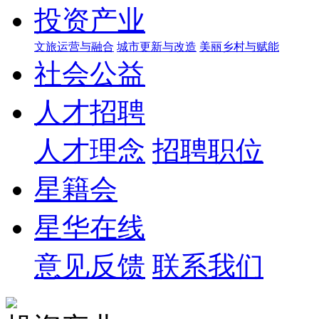
投资产业
文旅运营与融合
城市更新与改造
美丽乡村与赋能
社会公益
人才招聘
人才理念
招聘职位
星籍会
星华在线
意见反馈
联系我们