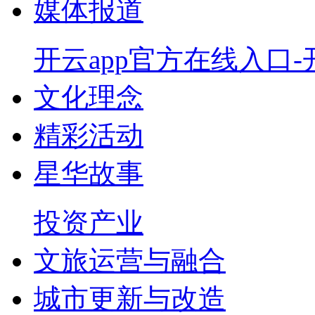
媒体报道
开云app官方在线入口-
文化理念
精彩活动
星华故事
投资产业
文旅运营与融合
城市更新与改造