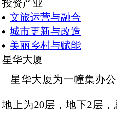
投资产业
文旅运营与融合
城市更新与改造
美丽乡村与赋能
星华大厦
星华大厦为一幢集办公
地上为20层，地下2层，总建