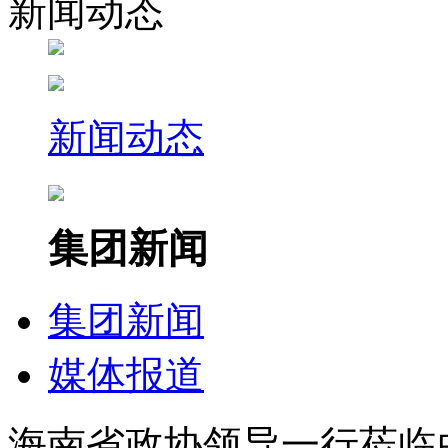
新闻动态
新闻动态
集团新闻
集团新闻
媒体报道
海南省政协领导一行莅临