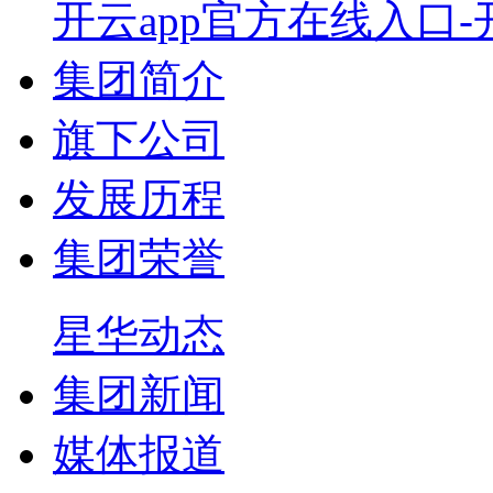
开云app官方在线入口-
集团简介
旗下公司
发展历程
集团荣誉
星华动态
集团新闻
媒体报道