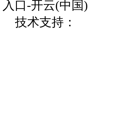
入口-开云(中国)
技术支持：