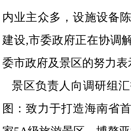
内业主众多，设施设备
建设,市委政府正在协调
委市政府及景区的努力表
景区负责人向调研组汇
图：致力于打造海南省