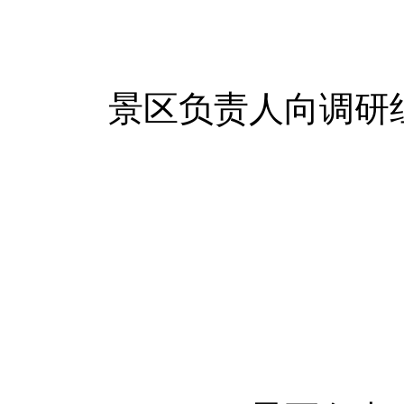
景区负责人向调研