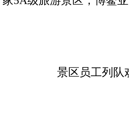
家5A级旅游景区，博鳌
景区员工列队