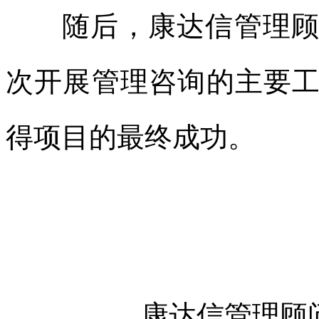
随后，康达信管理顾问
次开展管理咨询的主要
得项目的最终成功。
康达信管理顾