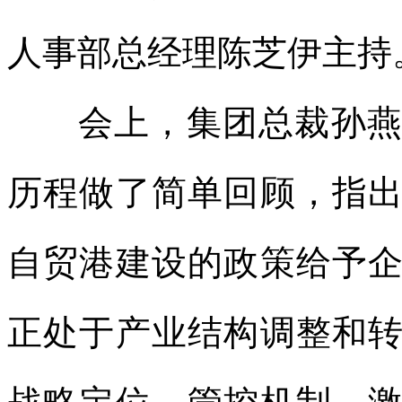
人事部总经理陈芝伊主持
会上，集团总裁孙燕平
历程做了简单回顾，指
自贸港建设的政策给予
正处于产业结构调整和