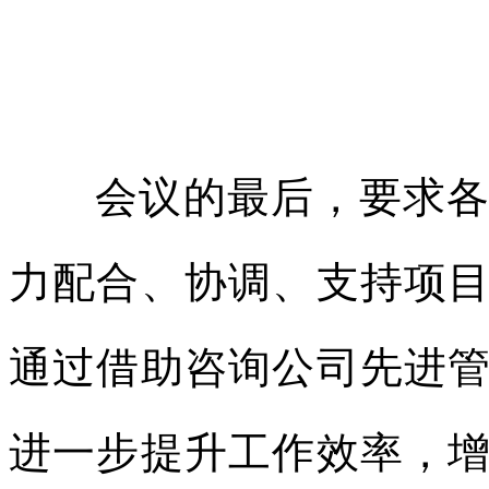
会议的最后，要求各部
力配合、协调、支持项
通过借助咨询公司先进
进一步提升工作效率，