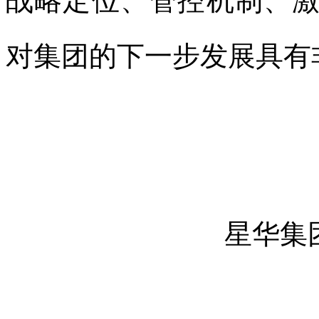
战略定位、管控机制、
对集团的下一步发展具有
星华集