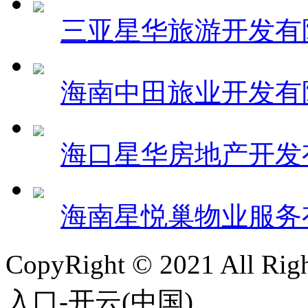
三亚星华旅游开发有
海南中田旅业开发有
海口星华房地产开发
海南星悦巢物业服务
CopyRight © 2021 All 
入口-开云(中国)