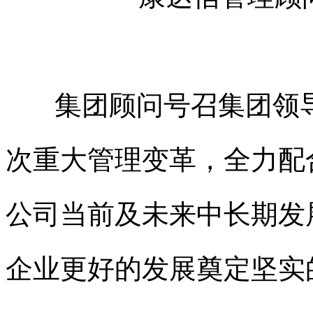
集团顾问号召集团领导
次重大管理变革，全力配
公司当前及未来中长期发
企业更好的发展奠定坚实