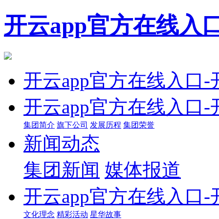
开云app官方在线入口
开云app官方在线入口-
开云app官方在线入口-
集团简介
旗下公司
发展历程
集团荣誉
新闻动态
集团新闻
媒体报道
开云app官方在线入口-
文化理念
精彩活动
星华故事