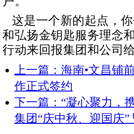
户。
这是一个新的起点，你
和弘扬金钥匙服务理念
行动
来回报集团和公司
上一篇：海南•文昌铺
作正式签约
下一篇：“凝心聚力，携
集团“庆中秋、迎国庆”