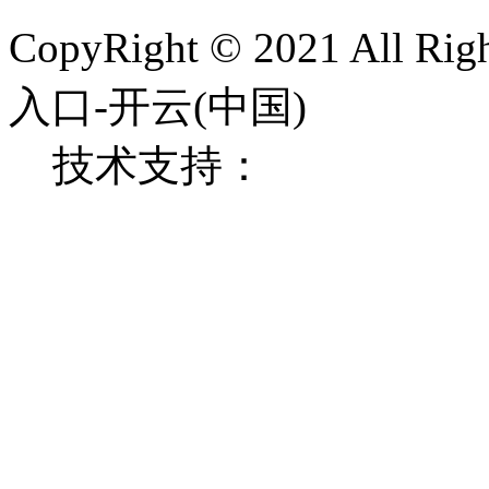
CopyRight © 2021 All 
入口-开云(中国)
技术支持：