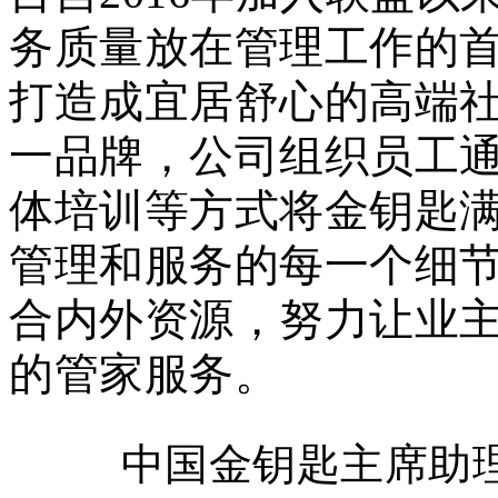
务质量放在管理工作的
打造成宜居舒心的高端
一品牌，公司组织员工
体培训等方式将金钥匙
管理和服务的每一个细
合内外资源，努力让业
的管家服务。
中国金钥匙主席助