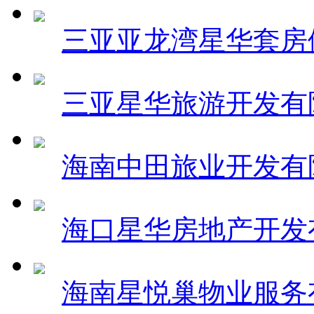
三亚亚龙湾星华套房
三亚星华旅游开发有
海南中田旅业开发有
海口星华房地产开发
海南星悦巢物业服务