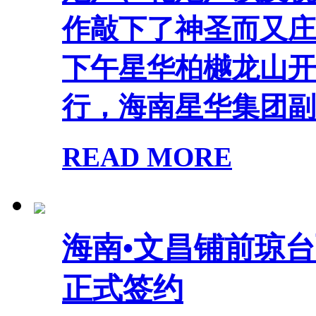
作敲下了神圣而又庄严
下午星华柏樾龙山开
行，海南星华集团副..
READ MORE
海南•文昌铺前琼
正式签约