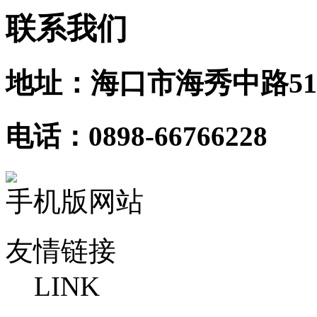
联系我们
地址：海口市海秀中路51
电话：0898-66766228
手机版网站
友情链接
LINK