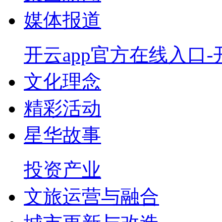
媒体报道
开云app官方在线入口-
文化理念
精彩活动
星华故事
投资产业
文旅运营与融合