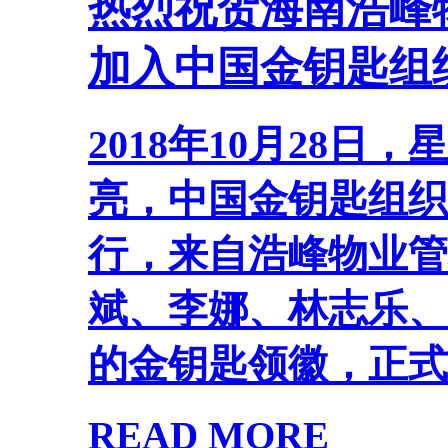
热烈祝贺海南浩峰
加入中国金钥匙组
2018年10月28
亮，中国金钥匙组织
行，来自浩峰物业管
斌、李娜、林志乐、
的金钥匙领徽，正式成
READ MORE