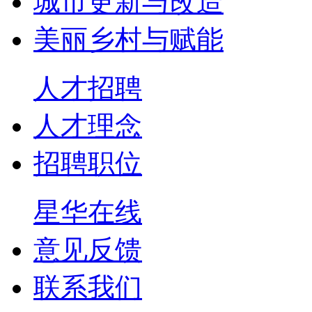
城市更新与改造
美丽乡村与赋能
人才招聘
人才理念
招聘职位
星华在线
意见反馈
联系我们