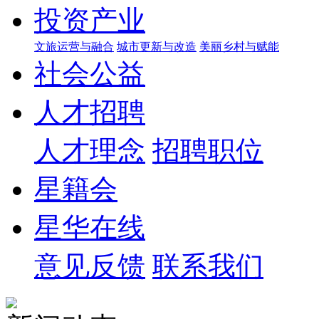
投资产业
文旅运营与融合
城市更新与改造
美丽乡村与赋能
社会公益
人才招聘
人才理念
招聘职位
星籍会
星华在线
意见反馈
联系我们