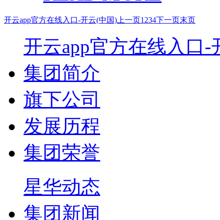
开云app官方在线入口-开云(中国)
上一页
1
2
3
4
下一页
末页
开云app官方在线入口-
集团简介
旗下公司
发展历程
集团荣誉
星华动态
集团新闻