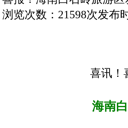
浏览次数：21598次
发布时间
喜讯！
海南白