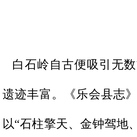
白石岭自古便吸引无数
遗迹丰富。《乐会县志
以“石柱擎天、金钟驾地