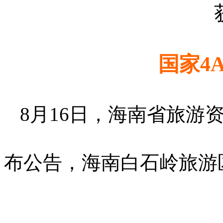
国家4
8月16日，海南省旅游
布公告，海南白石岭旅游