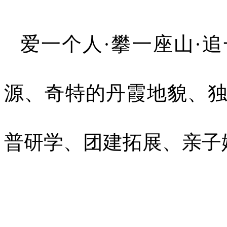
爱一个人·攀一座山·
源、奇特的丹霞地貌、
普研学、团建拓展、亲子