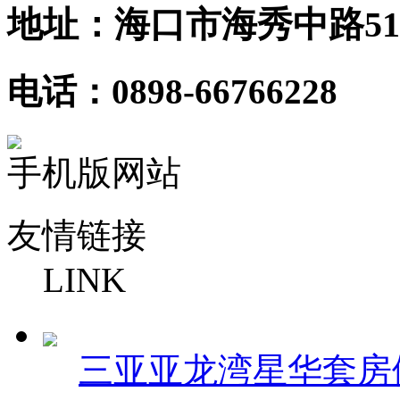
地址：海口市海秀中路51
电话：0898-66766228
手机版网站
友情链接
LINK
三亚亚龙湾星华套房