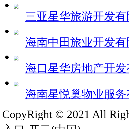
三亚星华旅游开发有
海南中田旅业开发有
海口星华房地产开发
海南星悦巢物业服务
CopyRight © 2021 All 