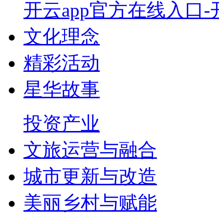
开云app官方在线入口-
文化理念
精彩活动
星华故事
投资产业
文旅运营与融合
城市更新与改造
美丽乡村与赋能