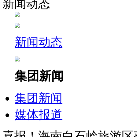
新闻动态
新闻动态
集团新闻
集团新闻
媒体报道
喜报！海南白石岭旅游区