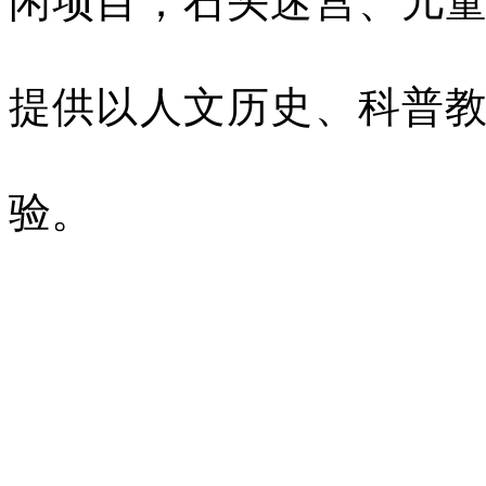
闲项目；石头迷宫、儿
提供以人文历史、科普
验。