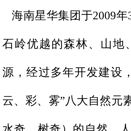
海南星华集团于2009
石岭优越的森林、山地
源，经过多年开发建设
云、彩、雾”八大自然元
水奇、树奇）的自然、