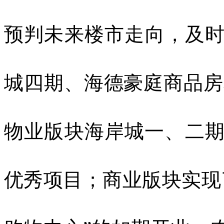
预判未来楼市走向，及
城四期、海德豪庭商品房和
物业版块海岸城一、二期
优秀项目；商业版块实现