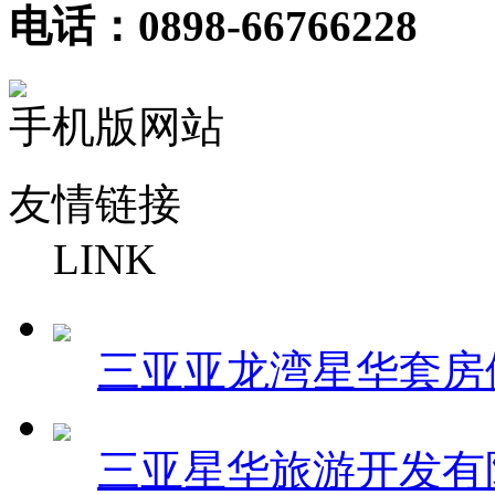
电话：0898-66766228
手机版网站
友情链接
LINK
三亚亚龙湾星华套房
三亚星华旅游开发有