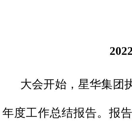
20
大会开始，星华集团执行
年度工作总结报告。报告