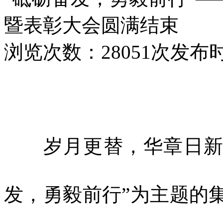
暨表彰大会圆满结束
浏览次数：28051次
发布时间
岁月更替，华章日新。2
发，勇毅前行”为主题的集