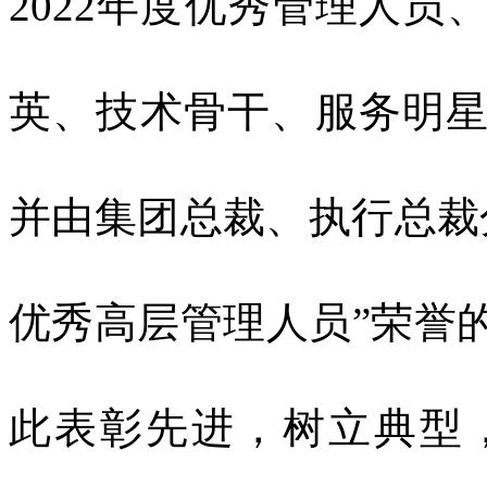
2022年度优秀管理人
英、技术骨干、服务明
并由集团总裁、执行总裁分
优秀高层管理人员”荣誉
此表彰先进，树立典型