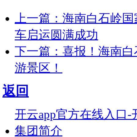
上一篇：海南白石岭国
车启运圆满成功
下一篇：喜报！海南白
游景区！
返回
开云app官方在线入口-
集团简介