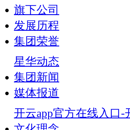
旗下公司
发展历程
集团荣誉
星华动态
集团新闻
媒体报道
开云app官方在线入口-
文化理念